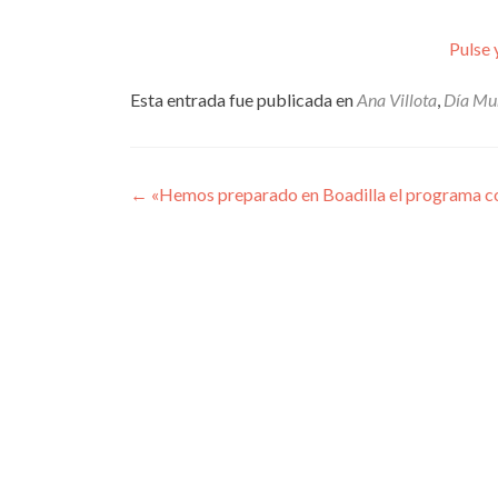
Pulse 
Esta entrada fue publicada en
Ana Villota
,
Día Mun
Navegación
←
«Hemos preparado en Boadilla el programa con
de
entradas