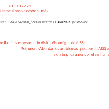
615 10 22 29
y llame si nos ve desde su móvil
dial Salud Mental
,
personalidades
. Guarda el
permalink
.
 ilusión y esperamos lo disfrutéis, amigos de AISS»
Petronor: «Abordar los problemas que aborda AISS en
a día implica amor por el ser hu