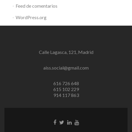
Feed de comentarios
WordPress.org
Calle Lagasca, 121, Madrid
aiss.social@gmail.com
616 726 648
615 102 229
914 117 863
Enlace
Enlace
Enlace
Youtube
de
de
de
link