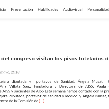
icio
Presentación
Habilidades
Audiovisual
Personalida
ontenido
del congreso visitan los pisos tutelados 
 mayo, 2018
ara diputada y portavoz de Sanidad, Ángela Musat t
, Ana Villota Sanz Fundadora y Directora de AISS, Paula 
 AISS y pacientes de AISS Esta semana hemos contado con la pr
ara, diputada, portavoz de sanidad y médico, y Ángela Musat, 
Leer
entro de la Comisión de
[…]
másDiputadas