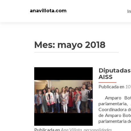
Ir
al
anavillota.com
In
c
Mes:
mayo 2018
Diputadas 
AISS
Publicada en
10
Amparo Botej
parlamentaria
Coordinadora de
de Amparo Botej
parlamentaria d
Publicada en
Ana Villota
,
personalidades