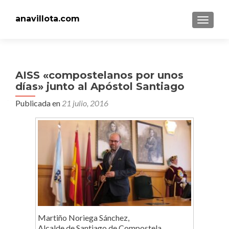
anavillota.com
CAMBI
AISS «compostelanos por unos
días» junto al Apóstol Santiago
Publicada en
21 julio, 2016
Martiño Noriega Sánchez,
Alcalde de Santiago de Compostela