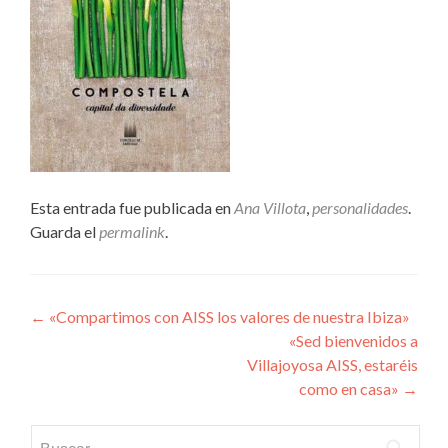
Esta entrada fue publicada en
Ana Villota
,
personalidades
.
Guarda el
permalink
.
Navegación
←
«Compartimos con AISS los valores de nuestra Ibiza»
«Sed bienvenidos a
de
Villajoyosa AISS, estaréis
entradas
como en casa»
→
Buscar: