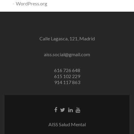
WordPress.org
Calle Lagasca, 121, Madrid
aiss.social@gmail.com
616 726 648
615 102 229
914 117 863
Enlace
Enlace
Enlace
Youtube
de
de
de
link
Facebook
Twitter
Linkedin
AISS Salud Mental